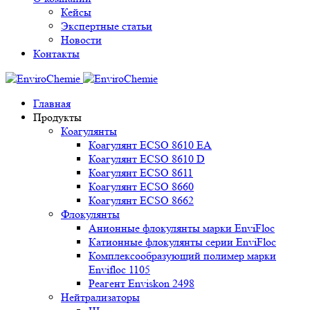
Кейсы
Экспертные статьи
Новости
Контакты
Главная
Продукты
Коагулянты
Коагулянт ECSO 8610 EA
Коагулянт ECSO 8610 D
Коагулянт ECSO 8611
Коагулянт ECSO 8660
Коагулянт ECSO 8662
Флокулянты
Анионные флокулянты марки EnviFloc
Катионные флокулянты серии EnviFloc
Комплексообразующий полимер марки
Envifloc 1105
Реагент Enviskon 2498
Нейтрализаторы