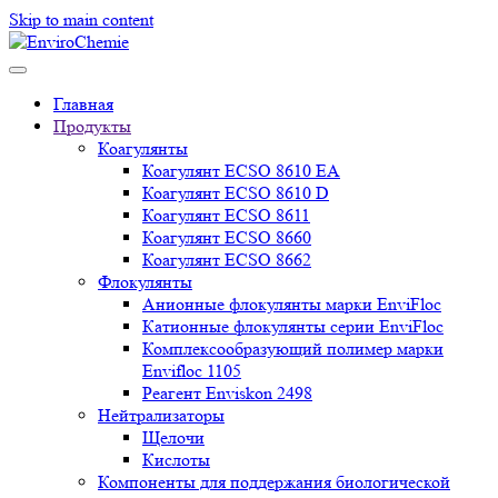
Skip to main content
Главная
Продукты
Коагулянты
Коагулянт ECSO 8610 EA
Коагулянт ECSO 8610 D
Коагулянт ECSO 8611
Коагулянт ECSO 8660
Коагулянт ECSO 8662
Флокулянты
Анионные флокулянты марки EnviFloc
Катионные флокулянты серии EnviFloc
Комплексообразующий полимер марки
Envifloc 1105
Реагент Enviskon 2498
Нейтрализаторы
Щелочи
Кислоты
Компоненты для поддержания биологической