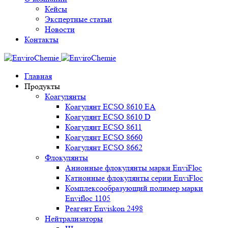
Кейсы
Экспертные статьи
Новости
Контакты
Главная
Продукты
Коагулянты
Коагулянт ECSO 8610 EA
Коагулянт ECSO 8610 D
Коагулянт ECSO 8611
Коагулянт ECSO 8660
Коагулянт ECSO 8662
Флокулянты
Анионные флокулянты марки EnviFloc
Катионные флокулянты серии EnviFloc
Комплексообразующий полимер марки
Envifloc 1105
Реагент Enviskon 2498
Нейтрализаторы