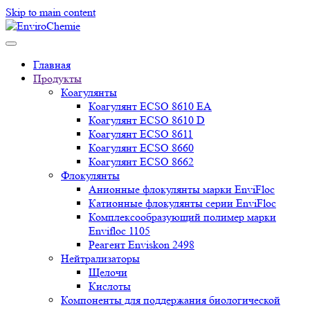
Skip to main content
Главная
Продукты
Коагулянты
Коагулянт ECSO 8610 EA
Коагулянт ECSO 8610 D
Коагулянт ECSO 8611
Коагулянт ECSO 8660
Коагулянт ECSO 8662
Флокулянты
Анионные флокулянты марки EnviFloc
Катионные флокулянты серии EnviFloc
Комплексообразующий полимер марки
Envifloc 1105
Реагент Enviskon 2498
Нейтрализаторы
Щелочи
Кислоты
Компоненты для поддержания биологической