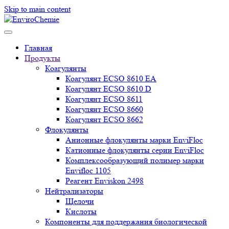
Skip to main content
Главная
Продукты
Коагулянты
Коагулянт ECSO 8610 EA
Коагулянт ECSO 8610 D
Коагулянт ECSO 8611
Коагулянт ECSO 8660
Коагулянт ECSO 8662
Флокулянты
Анионные флокулянты марки EnviFloc
Катионные флокулянты серии EnviFloc
Комплексообразующий полимер марки
Envifloc 1105
Реагент Enviskon 2498
Нейтрализаторы
Щелочи
Кислоты
Компоненты для поддержания биологической