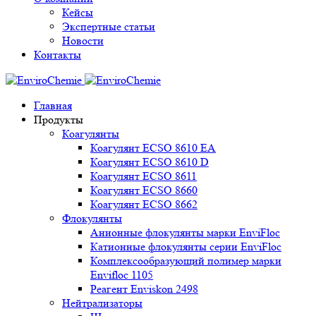
Кейсы
Экспертные статьи
Новости
Контакты
Главная
Продукты
Коагулянты
Коагулянт ECSO 8610 EA
Коагулянт ECSO 8610 D
Коагулянт ECSO 8611
Коагулянт ECSO 8660
Коагулянт ECSO 8662
Флокулянты
Анионные флокулянты марки EnviFloc
Катионные флокулянты серии EnviFloc
Комплексообразующий полимер марки
Envifloc 1105
Реагент Enviskon 2498
Нейтрализаторы